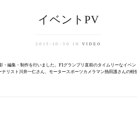
イベントPV
2015-10-30 IN
VIDEO
影・編集・制作を行いました。F1グランプリ直前のタイムリーなイベン
ーナリスト川井一仁さん、モータースポーツカメラマン熱田護さんの軽
。